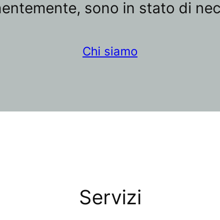
entemente, sono in stato di nec
Chi siamo
Servizi