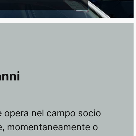
anni
he opera nel campo socio
e che, momentaneamente o