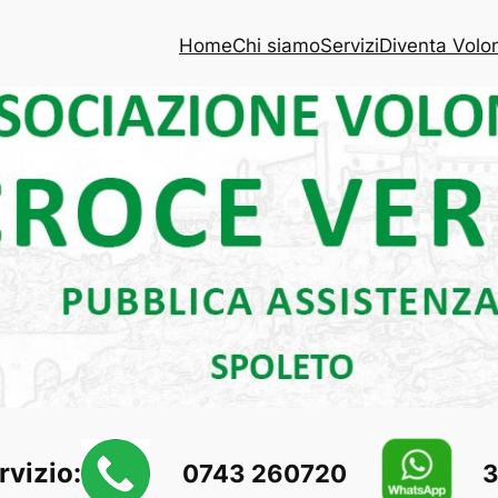
Home
Chi siamo
Servizi
Diventa Volon
rvizio:
0743 260720
3